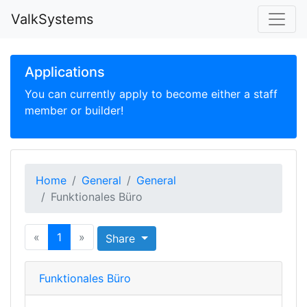
ValkSystems
Applications
You can currently apply to become either a staff
member or builder!
Home
General
General
Funktionales Büro
«
1
»
Share
Funktionales Büro